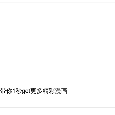
带你1秒get更多精彩漫画