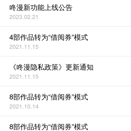
咚漫新功能上线公告
2023.02.21
4部作品转为“借阅券”模式
2021.11.15
《咚漫隐私政策》更新通知
2021.11.15
8部作品转为“借阅券”模式
2021.10.14
8部作品转为“借阅券”模式