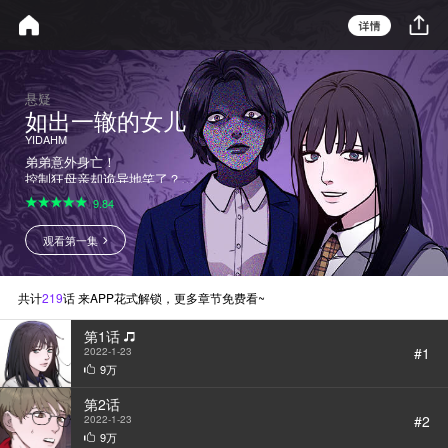
悬疑
如出一辙的女儿
YIDAHM
弟弟意外身亡！
控制狂母亲却诡异地笑了？
成绩优秀，品行端正的模范生吉晓
9.84
茗，一直以来都按照妈妈的要求，
过着完美女儿的生活。但是自从弟
观看第一集
弟的尸体从江中浮起的那一天起，
晓茗的脑海中便有了令人毛骨悚然
的想法。想要做一个完美妈妈和想
要摆脱妈妈掌控的女儿，她们之间
共计
219
话 来APP花式解锁，更多章节免费看~
的残酷关系将会如何发展
第1话
#1
2022-1-23
9万
第2话
#2
2022-1-23
9万