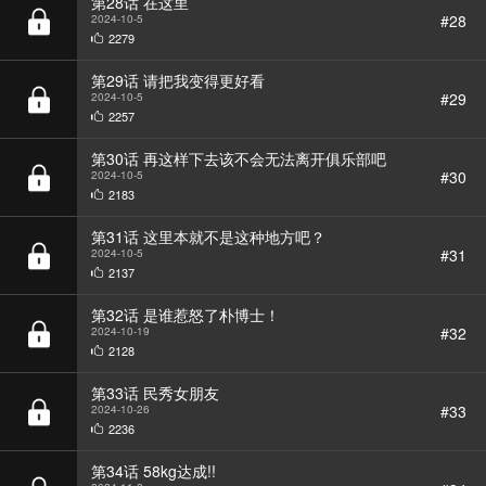
第28话 在这里
#28
2024-10-5
2279
第29话 请把我变得更好看
#29
2024-10-5
2257
第30话 再这样下去该不会无法离开俱乐部吧
#30
2024-10-5
2183
第31话 这里本就不是这种地方吧？
#31
2024-10-5
2137
第32话 是谁惹怒了朴博士！
#32
2024-10-19
2128
第33话 民秀女朋友
#33
2024-10-26
2236
第34话 58kg达成!!