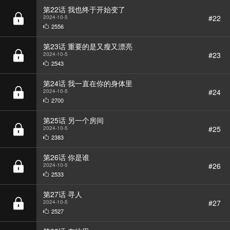
第22话 我也终于开始变了
#22
2024-10-5
2556
第23话 重要的是又瘦又漂亮
#23
2024-10-5
2543
第24话 我一直在你的身体里
#24
2024-10-5
2700
第25话 另一个房间
#25
2024-10-5
2383
第26话 你是谁
#26
2024-10-5
2533
第27话 寻人
#27
2024-10-5
2527