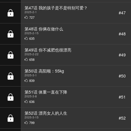
第47话 我的孩子是不是特别可爱？
#47
2025-2-1
727
第48话 你俩在做什么
#48
2025-2-15
635
第49话 你不减肥也很漂亮
#49
2025-2-22
658
第50话 高阳顺：55kg
#50
2025-3-1
839
第51话 体重一直在下降
#51
2025-3-8
636
第52话 漂亮女人的人生
#52
2025-3-15
799