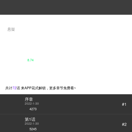
悬疑
ISLAND
尹仁完 / Kyungil Yang
车银优参演原作漫画，
超强驱魔师的杀戮盛宴！
被爷爷强制带到岛上的富二代元美
8.74
瑚在偶然间成为了恶鬼们的猎物，
在慌乱之中救她的男人竟是连环杀
观看第一集
人狂？！谜一样的男人与问题富二
代惊险刺激的驱魔故事即将上演…
共计
72
话 来APP花式解锁，更多章节免费看~
序章
#1
2022-1-30
4273
第1话
#2
2022-1-30
5245