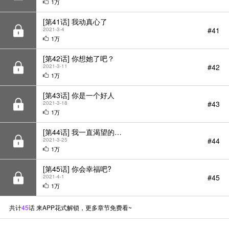
1万
[第41话] 我动真心了
#41
2021-3-4
1万
[第42话] 你想她了吧？
#42
2021-3-11
1万
[第43话] 你是一个好人
#43
2021-3-18
1万
[第44话] 我一直渴望的…
#44
2021-3-25
1万
[第45话] 你会幸福吧?
#45
2021-4-1
1万
共计
45
话 来APP花式解锁，更多章节免费看~