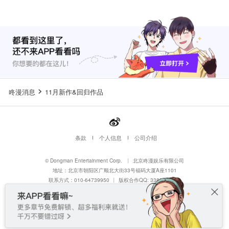
咚漫消息
11月新作&回归作品
条款
个人信息
公司介绍
© Dongman Entertainment Corp.
丨
北京咚漫娱乐有限公司
地址：北京市朝阳区广顺北大街33号福码大厦A座1101
联系方式：010-64739950
丨
版权合作QQ: 3385308202
dl_ipbusiness@dongmancorp.cn
京ICP备17001033-1
丨
京B2-20170726
丨
京网文〔2026〕0052-013号
京公网安备 11010502035338号