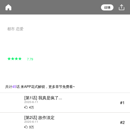
都市 恋爱
微妙的关系
JQ ent / 李镇永
我喜欢的人恢复了单身，
我们能再靠近一点吗？
原本只是在心里偷偷喜欢的上司恢
7.79
复了单身，可是我已经结婚了，我
们会怎样呢……？
观看第一集
共计
45
话 来APP花式解锁，更多章节免费看~
[第1话] 我真是疯了...
#1
2020-6-11
4万
[第2话] 故作淡定
#2
2020-6-11
3万