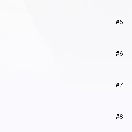
#5
#6
#7
#8