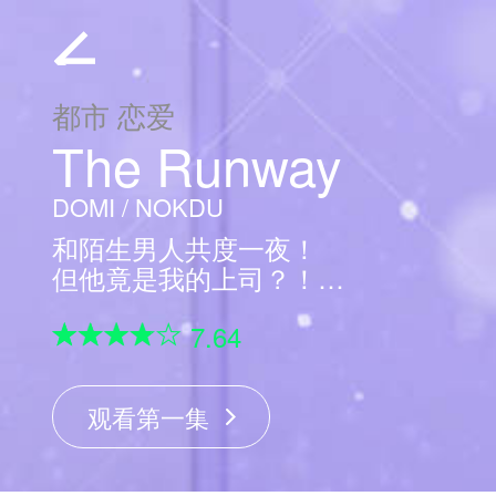
都市 恋爱
The Runway
DOMI / NOKDU
和陌生男人共度一夜！
但他竟是我的上司？！
The Runway时尚杂志的编辑刘智
7.64
安，得知未婚夫劈腿之后，漫无目
的地去外地旅游。在美丽的浪漫之
都，她与偶然相遇的男人冲动地度
观看第一集
过了一夜…几个月后，公司新来了
一位业务能力满级的新主编，但是
这个男人…竟是和她共度一夜的那