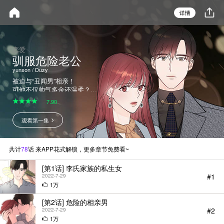
恋爱
驯服危险老公
yunson / Duzy
被迫与“丑闻男”相亲！
可他不仅帅气多金还温柔？
因为同父异母的姐姐过于激烈地拒
7.90
绝，导致私生女慧丽代替姐姐去相
亲。然而这个相亲男却有着各种传
观看第一集
闻，什么世纪丑男，性格暴戾，还
进过警察局，是个精神病患者之类
等等……
共计
78
话 来APP花式解锁，更多章节免费看~
[第1话] 李氏家族的私生女
#1
2022-7-29
1万
[第2话] 危险的相亲男
#2
2022-7-29
1万