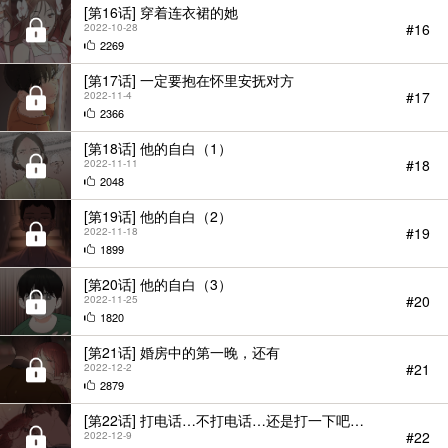
[第16话] 穿着连衣裙的她
#16
2022-10-28
2269
[第17话] 一定要抱在怀里安抚对方
#17
2022-11-4
2366
[第18话] 他的自白（1）
#18
2022-11-11
2048
[第19话] 他的自白（2）
#19
2022-11-18
1899
[第20话] 他的自白（3）
#20
2022-11-25
1820
[第21话] 婚房中的第一晚，还有
#21
2022-12-2
2879
[第22话] 打电话…不打电话…还是打一下吧…
#22
2022-12-9