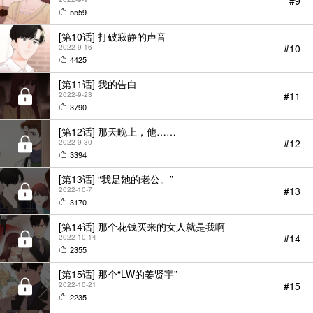
#9
5559
[第10话] 打破寂静的声音
#10
2022-9-16
4425
[第11话] 我的告白
#11
2022-9-23
3790
[第12话] 那天晚上，他……
#12
2022-9-30
3394
[第13话] “我是她的老公。”
#13
2022-10-7
3170
[第14话] 那个花钱买来的女人就是我啊
#14
2022-10-14
2355
[第15话] 那个“LW的姜贤宇”
#15
2022-10-21
2235