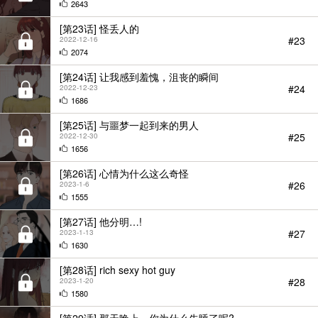
2643
[第23话] 怪丢人的
#23
2022-12-16
2074
[第24话] 让我感到羞愧，沮丧的瞬间
#24
2022-12-23
1686
[第25话] 与噩梦一起到来的男人
#25
2022-12-30
1656
[第26话] 心情为什么这么奇怪
#26
2023-1-6
1555
[第27话] 他分明…!
#27
2023-1-13
1630
[第28话] rich sexy hot guy
#28
2023-1-20
1580