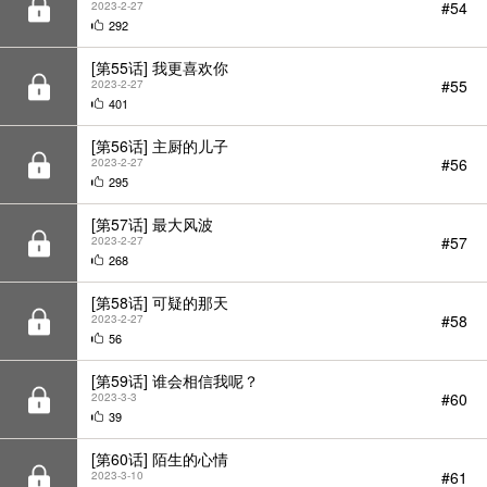
401
[第56话] 主厨的儿子
#56
2023-2-27
295
[第57话] 最大风波
#57
2023-2-27
268
[第58话] 可疑的那天
#58
2023-2-27
56
[第59话] 谁会相信我呢？
#60
2023-3-3
39
[第60话] 陌生的心情
#61
2023-3-10
117
[第61话] 去卧室吧
#62
2023-3-17
212