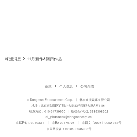
咚漫消息
11月新作&回归作品
条款
个人信息
公司介绍
© Dongman Entertainment Corp.
丨
北京咚漫娱乐有限公司
地址：北京市朝阳区广顺北大街33号福码大厦A座1101
联系方式：010-64739950
丨
版权合作QQ: 3385308202
dl_ipbusiness@dongmancorp.cn
京ICP备17001033-1
丨
京B2-20170726
丨
京网文〔2026〕0052-013号
京公网安备 11010502035338号