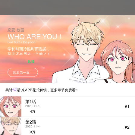
恋爱 校园
WHO ARE YOU！
Lee bum / Do yoon
学长时而冷酷时而温柔，
莫非还有另外一个他？！
学校里看似叱咤风云，玩世不恭的
9.48
学长为何会深夜独自在路边哭泣？
忽远忽近，若即若离，到底哪一个
观看第一集
才是真实的他？
共计
67
话 来APP花式解锁，更多章节免费看~
第1话
#1
2020-11-4
4万
第2话
#2
2020-11-4
3万