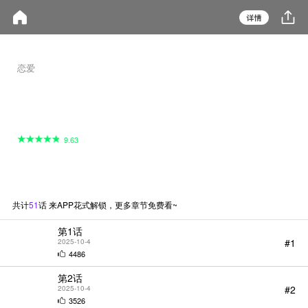
恋爱
彭德尔顿小姐
Yu Hyemin / kkomak
本想撮合佳偶，
却意外收获情缘？
贵族社交界人人敬重的知名媒人，
9.63
因年近三十仍未婚，被人称作“黄
金剩女”。她受托为一位条件优渥
观看第一集
的绅士寻找理想伴侣，然而意想不
到的是，这位公认的“完美新郎”最
终选择的对象，竟然正是她本人！
身份与立场的错位，让一场本是例
共计
51
话 来APP花式解锁，更多章节免费看~
行的婚姻撮合，摇身一变成了她自
己的命运抉择。面对突如其来的求
第1话
婚，她该如何回应这段始料未及的
#1
2025-10-4
情缘？
4486
第2话
#2
2025-10-4
3526