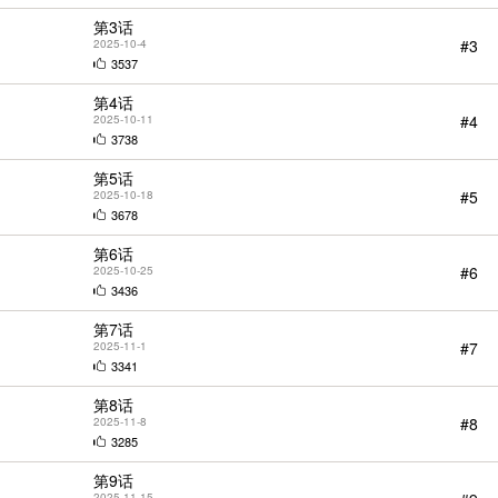
第3话
#3
2025-10-4
3537
第4话
#4
2025-10-11
3738
第5话
#5
2025-10-18
3678
第6话
#6
2025-10-25
StarScore
3436
第7话
#7
2025-11-1
3341
第8话
#8
2025-11-8
3285
第9话
2025-11-15