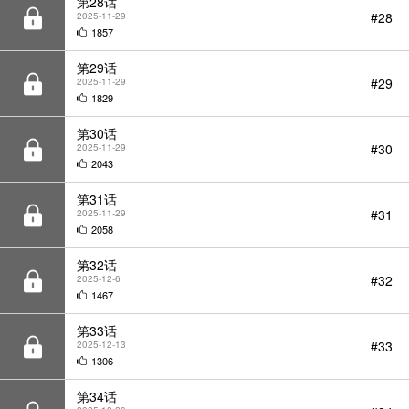
第28话
#28
2025-11-29
1857
第29话
#29
2025-11-29
1829
第30话
#30
2025-11-29
2043
第31话
#31
2025-11-29
2058
第32话
#32
2025-12-6
1467
第33话
#33
2025-12-13
1306
第34话