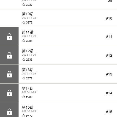
#9
3237
第10话
#10
2025-11-22
3272
第11话
#11
2025-11-29
3081
第12话
#12
2025-11-29
2933
第13话
#13
2025-11-29
2872
第14话
#14
2025-11-29
2769
第15话
#15
2025-11-29
2577