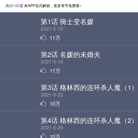
国在当时副官的带领下选择了投
共计
192
话 来APP花式解锁，更多章节免费看~
降。得知真相的艾登备受打击。但
第1话 骑士变名媛
这一世艾登发誓即使作为柔弱的贵
2021-5-15
族名媛也要继续活下去，她要重新
拿起她的剑，寻找令母国沦陷的真
11万
正凶手！
第2话 名媛的未婚夫
2021-5-15
11万
第3话 格林西的连环杀人魔（1）
2021-5-22
10万
StarScore
第4话 格林西的连环杀人魔（2）
2021-5-29
10万