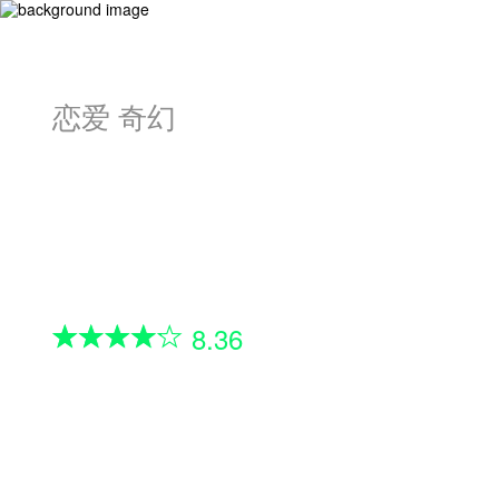
恋爱 奇幻
重生骑士的名媛生
暳林 / Ink.
最强女骑士被副官杀害！
竟重生成敌国贵族小姐！
女主露西贝拉·艾登前世是帝国远
8.36
近闻名的女骑士，带领骑士团征战
沙场。不料最后却被自己最信任的
副官杀害。当她醒来后，发现自己
观看第一集
竟然重生到了3年后的敌国贵族小
姐身上，还与敌国的公爵定下了婚
约。并且她还知道了自己前世的母