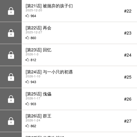
[第21话] 被抛弃的孩子们
#22
2025-12-20
964
[第22话] 再会
#23
2025-12-27
860
[第23话] 回忆
#24
2026-1-3
812
[第24话] 与一小只的初遇
#25
2026-1-10
943
[第25话] 傀儡
#26
2026-1-17
903
[第26话] 群王
#27
2026-1-24
862