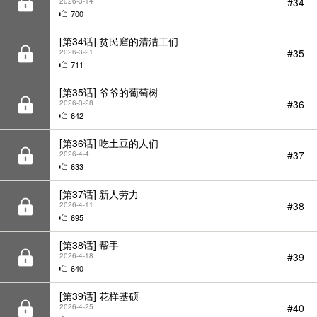
#34
2026-3-14
700
[第34话] 贫民窟的清洁工们
#35
2026-3-21
711
[第35话] 爷爷的葡萄树
#36
2026-3-28
642
[第36话] 吃土豆的人们
#37
2026-4-4
633
[第37话] 新人劳力
#38
2026-4-11
695
[第38话] 帮手
#39
2026-4-18
640
[第39话] 花样基硕
#40
2026-4-25