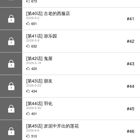
673
[第40话] 古老的西服店
#41
2026-5-2
651
[第41话] 游乐园
#42
2026-5-9
632
[第42话] 鬼屋
#43
2026-5-16
420
[第43话] 朋友
#44
2026-5-23
434
[第44话] 羽化
#45
2026-5-30
401
[第45话] 淤泥中开出的莲花
#46
2026-6-6
510