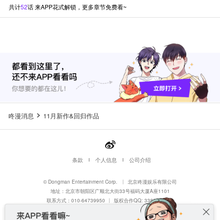
共计
52
话 来APP花式解锁，更多章节免费看~
咚漫消息
11月新作&回归作品
条款
个人信息
公司介绍
© Dongman Entertainment Corp.
丨
北京咚漫娱乐有限公司
地址：北京市朝阳区广顺北大街33号福码大厦A座1101
联系方式：010-64739950
丨
版权合作QQ: 3385308202
dl_ipbusiness@dongmancorp.cn
京ICP备17001033-1
丨
京B2-20170726
丨
京网文〔2026〕0052-013号