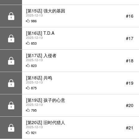
[第15话] 强大的基因
#16
2025-12-13
986
[第16话] T.D.A
#17
2025-12-13
853
[第17话] 入侵者
#18
2025-12-13
823
[第18话] 共鸣
#19
2025-12-13
875
[第19话] 孩子的心意
#20
2025-12-13
795
[第20话] 旧时代猎人
#21
2025-12-13
921