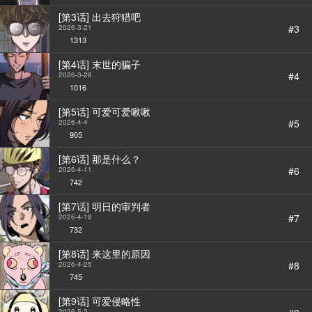
[第3话] 出去狩猎吧
#3
2026-3-21
1313
[第4话] 末世的骗子
#4
2026-3-28
1016
[第5话] 可爱可爱啾啾
#5
2026-4-4
905
[第6话] 那是什么？
#6
2026-4-11
StarScore
742
[第7话] 明日的审判者
#7
2026-4-18
732
[第8话] 来这里的原因
#8
2026-4-25
745
[第9话] 可爱侵略性
2026-5-2