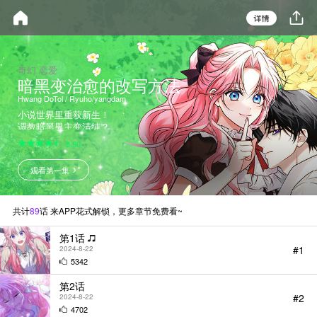
奇幻 恋爱
暗黑变治愈的改写方法
Hwang DoTol / Ryuho/yangdam
小说世界里重获新生！
调教暗黑男主变清纯？
我在生前爱看的小说里重生了…！
8.90
什么？你说太老套了吗？不是哦！
因为那部小说…是大尺度暗黑文！
观看第一集
我重生为了美丽温柔的女主的妹妹
蕾娜缇斯，因为不想看见姐姐悲惨
死去，蕾娜缇斯代替姐姐被发狂的
帅气男主泰奥多尔抓走了。可是这
共计
89
话 来APP花式解锁，更多章节免费看~
个男主…跟想象中不同，根本就是
个“猛兽（animal）”。“我虽然喜欢
第1话
猛兽男，但也不是想要真正的猛兽
#1
2024-8-22
啊！”小太阳女主的野兽（男）驯
5342
服期就此开始了。
第2话
#2
2024-8-22
4702