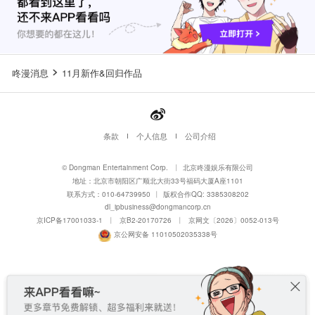
咚漫消息
11月新作&回归作品
条款
个人信息
公司介绍
© Dongman Entertainment Corp.
丨
北京咚漫娱乐有限公司
地址：北京市朝阳区广顺北大街33号福码大厦A座1101
联系方式：010-64739950
丨
版权合作QQ: 3385308202
dl_ipbusiness@dongmancorp.cn
京ICP备17001033-1
丨
京B2-20170726
丨
京网文〔2026〕0052-013号
京公网安备 11010502035338号