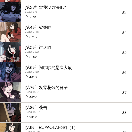
[第3话] 拿我没办法吧?
#3
2023-9-9
7191
[第4话] 省钱吧
#4
2023-9-16
5715
[第5话] 讨厌猫
#5
2023-9-23
5102
[第6话] 闹哄哄的悬崖大厦
#6
2023-9-30
StarScore
4613
[第7话] 发零花钱的日子
#7
2023-10-7
4427
[第8话] 袭击
#8
2023-10-14
3812
[第9话] BUYAOLAI公司（1）
2023-10-21