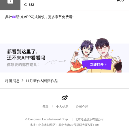
共计
66
话 来APP花式解锁，更多章节免费看~
咚漫消息
11月新作&回归作品
条款
个人信息
公司介绍
© Dongman Entertainment Corp.
丨
北京咚漫娱乐有限公司
地址：北京市朝阳区广顺北大街33号福码大厦A座1101
联系方式：010-64739950
丨
版权合作QQ: 3385308202
dl_ipbusiness@dongmancorp.cn
京ICP备17001033-1
丨
京B2-20170726
丨
京网文〔2026〕0052-013号