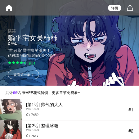
搞笑
躺平宅女吴柿柿
Z VAL
“世另我”属性搞笑漫画！
仿佛看到家里蹲的那个我？
吴柿柿是个啃老族，人如其名整日
9.01
无所事事、资质平庸，卡里的余额
永远只有几百块。每天宅在家里点
观看第一集
外卖，水槽里是几天没有清洗的餐
具，空闲时间除了打游戏就是睡
觉……明知道应该出去找工作，但
在当下社会竞争如此激烈的环境
共计
66
话 来APP花式解锁，更多章节免费看~
下，总会心生畏惧选择蜗居在自己
的象牙塔里，这样的她还能摆脱无
[第1话] 帅气的大人
业游民的命运吗？
#1
2023-9-9
7452
[第2话] 整理冰箱
#2
2023-9-9
7617