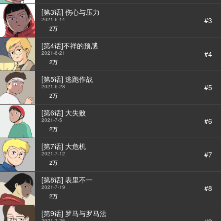
[第3话] 伤心与压力
#3
2021-6-14
2万
[第4话]不祥的预感
#4
2021-6-21
2万
[第5话] 逃跑作战
#5
2021-6-28
2万
[第6话] 大失败
#6
2021-7-5
StarScore
2万
[第7话] 大危机
#7
2021-7-12
2万
[第8话] 表里不一
#8
2021-7-19
2万
[第9话] 罗马与罗马法
2021-7-26