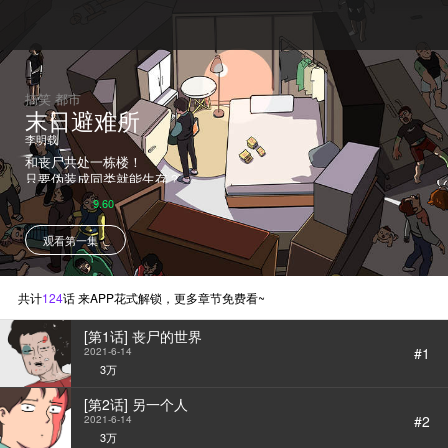
搞笑 都市
末日避难所
李明载
和丧尸共处一栋楼！
只要伪装成同类就能生存？
在超大型购物商城里，某一天由于
9.60
原因不明的病毒引起了丧尸爆发。
但没想到整个事件不到三小时就被
观看第一集
官方完全镇压，将剩余的丧尸都封
锁在了商城中并将此区域命名为丧
失地区。但是男主金仁琮却没能逃
出去。但得知丧尸不会攻击同类
共计
124
话 来APP花式解锁，更多章节免费看~
后，金仁琮开始伪装成丧尸生活。
在商城内生活了一年之后，发现除
[第1话] 丧尸的世界
了自己之外，还有很多人生存在塔
#1
2021-6-14
里？！人和丧尸的共处生活，到底
3万
隐藏着怎样的秘密呢？
[第2话] 另一个人
#2
2021-6-14
3万