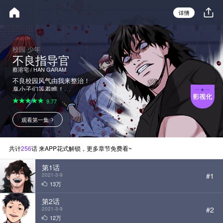
校园 少年
不良指导官
蔡溶宅 / HAN GARAM
不良校园风气由我来整治！
臭小子们等着瞧！
自从教师《禁止体罚法》出台后，
9.77
学生与教师权利对调。学生目无尊
长，教师碍于条文约束无法对学生
观看第一集
进行管理，教师的生存环境与校内
的不文明现象每况愈下。为了重新
树立起崩塌的教师权威，教育部新
建教师权威保护局，而所属教权保
共计
256
话 来APP花式解锁，更多章节免费看~
护局的罗华振被特派到了问题学
校。不良学生VS不良指导官，最
第1话
后的胜利到底属于谁呢？
#1
2021-3-9
13万
第2话
#2
2021-3-9
12万