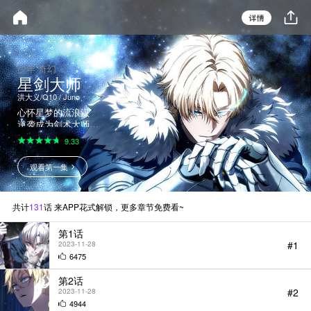
少年 奇幻
星剑大师
洪大义/Q10 / Juno
心怀星梦的流浪汉
逆袭成为剑术大师
梦想成为骑士的贫民窟小流浪汉布
9.33
拉德，遭遇黑色的晴天霹雳后，便
开始能听到某个声音，这个声音和
观看第一集
从天而降的神秘骑士彻底颠覆了他
的生活…他能如愿走出后巷，成为
梦想中的骑士吗？
共计
131
话 来APP花式解锁，更多章节免费看~
第1话
#1
2023-11-28
6475
第2话
#2
2023-11-28
4944