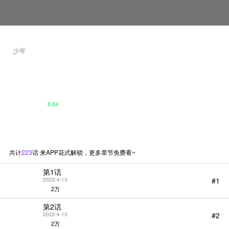
少年
现实闯关
Joowoon Lee / 太成
懦弱少年重生获开挂系统！
现实游戏逆转人生！
河道元是校霸们的游戏代打，为了
8.84
游戏道具，熬夜了一周迎来悲惨的
死亡。可是没想到他竟然复活到了
观看第一集
一周前？！眼前还出现神奇的“任
务弹窗”，并开始给他提出各种离
奇的“任务”……河道元到底能否完
成所有任务呢？
共计
223
话 来APP花式解锁，更多章节免费看~
第1话
#1
2022-4-13
2万
第2话
#2
2022-4-13
2万