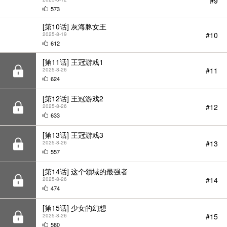
#9
573
[第10话] 灰海豚女王
#10
2025-8-19
612
[第11话] 王冠游戏1
#11
2025-8-26
624
[第12话] 王冠游戏2
#12
2025-8-26
633
[第13话] 王冠游戏3
#13
2025-8-26
557
[第14话] 这个领域的最强者
#14
2025-8-26
474
[第15话] 少女的幻想
#15
2025-8-26
580