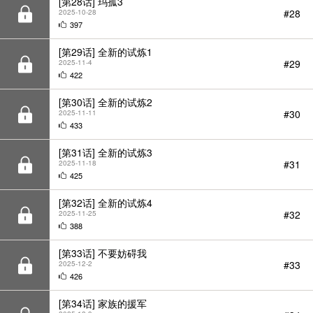
[第28话] 玛孤3
#28
2025-10-28
397
[第29话] 全新的试炼1
#29
2025-11-4
422
[第30话] 全新的试炼2
#30
2025-11-11
433
[第31话] 全新的试炼3
#31
2025-11-18
425
[第32话] 全新的试炼4
#32
2025-11-25
388
[第33话] 不要妨碍我
#33
2025-12-2
426
[第34话] 家族的援军