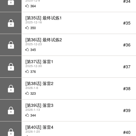
#34
2025-12-9
364
[第35话] 最终试炼1
#35
2025-12-16
350
[第36话] 最终试炼2
#36
2025-12-23
345
[第37话] 落雷1
#37
2025-12-30
376
[第38话] 落雷2
#38
2026-1-6
323
[第39话] 落雷3
#39
2026-1-13
344
[第40话] 落雷4
#40
2026-1-20