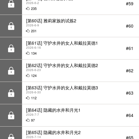
#59
2026-6-2
235
[第60话] 雅莉家族的试炼2
#60
2026-6-9
201
[第61话] 守护水井的女人和戴拉莫德1
#61
2026-6-16
134
[第62话] 守护水井的女人和戴拉莫德2
#62
2026-6-23
124
[第63话] 守护水井的女人和戴拉莫德3
#63
2026-6-30
112
[第64话] 隐藏的水井和月光1
#64
2026-7-7
97
[第65话] 隐藏的水井和月光2
#65
2026-7-14