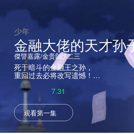
少年
金融大佬的天才孙
傑譬嘉露/金贵郎 / 二三
死于暗斗的金融王之孙，
重回过去必将改写遗憾！
金武赫是连A国财阀都要退让三分
7.31
的传奇放贷王的外孙。 他能登上
连黑X会都害怕的放贷王的宝座
吗？ 被称为A国金融王的千泰山的
观看第一集
外孙金武赫，为了分到外公的遗产
与舅舅们斗争。莫名惨遭杀害的武
赫回到了1990年，那时他才17岁。