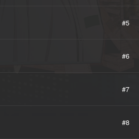
#5
#6
#7
#8