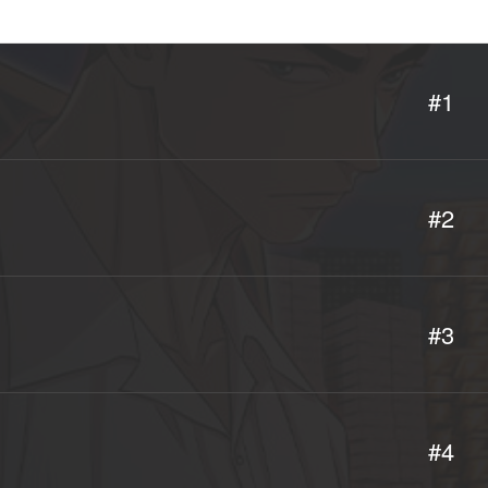
#1
#2
#3
#4