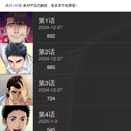
武赫通过30多年后已知的情报逐步
共计
106
话 来APP花式解锁，更多章节免费看~
获取外公的信任，与此同时，他暗
第1话
地里拉拢打手组织、政界和财界的
2024-12-27
权威人士，一步一步实现自己的抱
负并开展复仇计划…
892
第2话
2024-12-27
865
第3话
2024-12-27
724
StarScore
第4话
2025-1-3
545