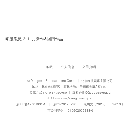
咚漫消息
11月新作&回归作品
条款
个人信息
公司介绍
© Dongman Entertainment Corp.
丨
北京咚漫娱乐有限公司
地址：北京市朝阳区广顺北大街33号福码大厦A座1101
联系方式：010-64739950
丨
版权合作QQ: 3385308202
dl_ipbusiness@dongmancorp.cn
京ICP备17001033-1
丨
京B2-20170726
丨
京网文〔2026〕0052-013号
京公网安备 11010502035338号