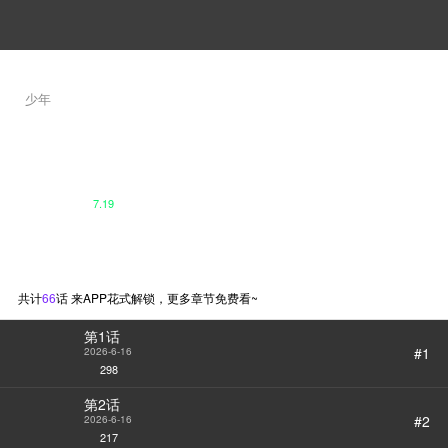
少年
重生之剑术世家庶子的逆袭
Bread squirrel/Sadoyeon / NEXT LEVEL Studio
拉格纳家族的庶子特奥，每天都拼
命练习剑术，可还是因为缺乏天赋
而在王座竞争中惨败。即便如此，
7.19
家族兄长们还打算除掉身为庶子的
他。最终他被自己的剑术老师背
观看第一集
叛，失去了一切，甚至是生命！当
特奥再次睁开眼，却发现自己回到
了十年前。“这一世，我必须改变
未来！”
共计
66
话 来APP花式解锁，更多章节免费看~
第1话
#1
2026-6-16
298
第2话
#2
2026-6-16
217